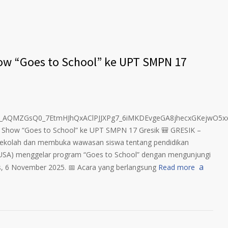
w “Goes to School” ke UPT SMPN 17
ta.to_AQMZGsQ0_7EtmHJhQxAClPJJXPg7_6iMKDEvgeGA8jhecxGKej
how “Goes to School” ke UPT SMPN 17 Gresik 🎒 GRESIK –
sekolah dan membuka wawasan siswa tentang pendidikan
USA) menggelar program “Goes to School” dengan mengunjungi
, 6 November 2025. 📅 Acara yang berlangsung
Read more