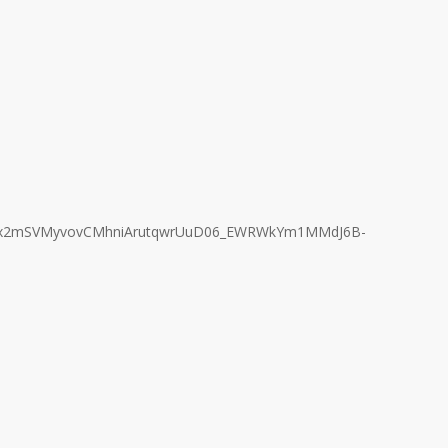
wO5xx2mSVMyvovCMhniArutqwrUuD06_EWRWkYm1MMdJ6B-