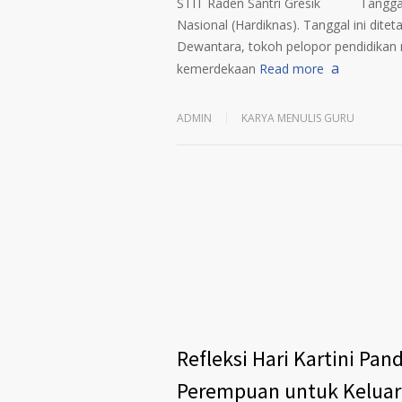
STIT Raden Santri Gresik Tanggal 2
Nasional (Hardiknas). Tanggal ini dit
Dewantara, tokoh pelopor pendidika
kemerdekaan
Read more
ADMIN
KARYA MENULIS GURU
Refleksi Hari Kartini P
Perempuan untuk Keluar