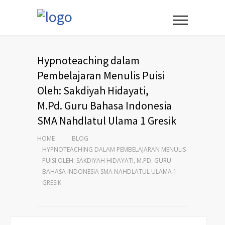
Hypnoteaching dalam
Pembelajaran Menulis Puisi
Oleh: Sakdiyah Hidayati,
M.Pd. Guru Bahasa Indonesia
SMA Nahdlatul Ulama 1 Gresik
HOME
BLOG
HYPNOTEACHING DALAM PEMBELAJARAN MENULIS
PUISI OLEH: SAKDIYAH HIDAYATI, M.PD. GURU
BAHASA INDONESIA SMA NAHDLATUL ULAMA 1
GRESIK