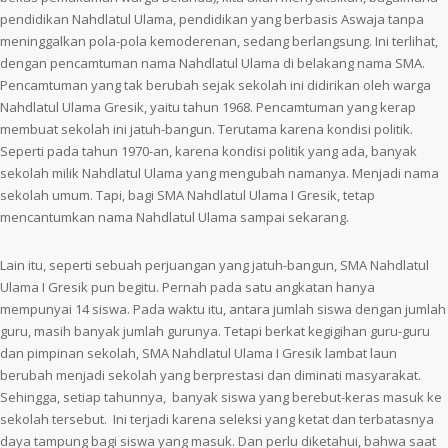
pendidikan Nahdlatul Ulama, pendidikan yang berbasis Aswaja tanpa
meninggalkan pola-pola kemoderenan, sedang berlangsung. Ini terlihat,
dengan pencamtuman nama Nahdlatul Ulama di belakang nama SMA.
Pencamtuman yang tak berubah sejak sekolah ini didirikan oleh warga
Nahdlatul Ulama Gresik, yaitu tahun 1968. Pencamtuman yang kerap
membuat sekolah ini jatuh-bangun. Terutama karena kondisi politik.
Seperti pada tahun 1970-an, karena kondisi politik yang ada, banyak
sekolah milik Nahdlatul Ulama yang mengubah namanya. Menjadi nama
sekolah umum. Tapi, bagi SMA Nahdlatul Ulama I Gresik, tetap
mencantumkan nama Nahdlatul Ulama sampai sekarang.
Lain itu, seperti sebuah perjuangan yang jatuh-bangun, SMA Nahdlatul
Ulama I Gresik pun begitu. Pernah pada satu angkatan hanya
mempunyai 14 siswa. Pada waktu itu, antara jumlah siswa dengan jumlah
guru, masih banyak jumlah gurunya. Tetapi berkat kegigihan guru-guru
dan pimpinan sekolah, SMA Nahdlatul Ulama I Gresik lambat laun
berubah menjadi sekolah yang berprestasi dan diminati masyarakat.
Sehingga, setiap tahunnya, banyak siswa yang berebut-keras masuk ke
sekolah tersebut. Ini terjadi karena seleksi yang ketat dan terbatasnya
daya tampung bagi siswa yang masuk. Dan perlu diketahui, bahwa saat