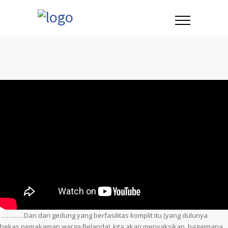
…………Dan dari gedung yang berfasilitas komplit itu (yang dulunya
bekas pemakaman warga Belanda), kita akan menyaksikan, bagaimana