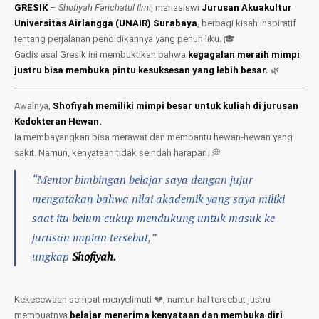
GRESIK
–
Shofiyah Farichatul Ilmi
, mahasiswi
Jurusan Akuakultur
Universitas Airlangga (UNAIR) Surabaya
, berbagi kisah inspiratif
tentang perjalanan pendidikannya yang penuh liku. 🎓
Gadis asal Gresik ini membuktikan bahwa
kegagalan meraih mimpi
justru bisa membuka pintu kesuksesan yang lebih besar.
🌿
Awalnya,
Shofiyah memiliki mimpi besar untuk kuliah di jurusan
Kedokteran Hewan.
Ia membayangkan bisa merawat dan membantu hewan-hewan yang
sakit. Namun, kenyataan tidak seindah harapan. 💭
“Mentor bimbingan belajar saya dengan jujur
mengatakan bahwa nilai akademik yang saya miliki
saat itu belum cukup mendukung untuk masuk ke
jurusan impian tersebut,”
ungkap
Shofiyah.
Kekecewaan sempat menyelimuti 💔, namun hal tersebut justru
membuatnya
belajar menerima kenyataan dan membuka diri