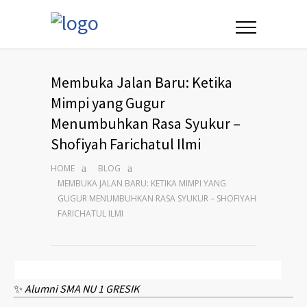
Membuka Jalan Baru: Ketika
Mimpi yang Gugur
Menumbuhkan Rasa Syukur –
Shofiyah Farichatul Ilmi
HOME
BLOG
MEMBUKA JALAN BARU: KETIKA MIMPI YANG
GUGUR MENUMBUHKAN RASA SYUKUR – SHOFIYAH
FARICHATUL ILMI
✨
Alumni SMA NU 1 GRESIK