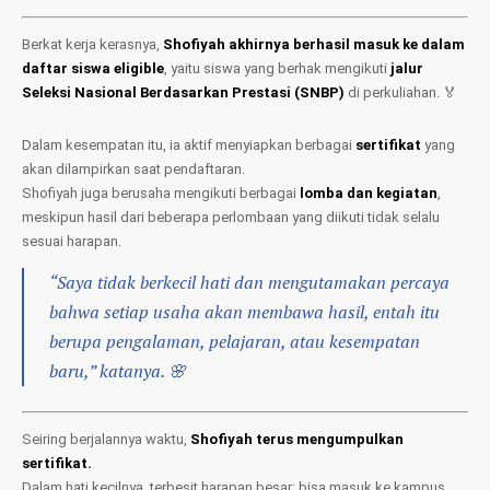
Berkat kerja kerasnya,
Shofiyah akhirnya berhasil masuk ke dalam
daftar siswa eligible
, yaitu siswa yang berhak mengikuti
jalur
Seleksi Nasional Berdasarkan Prestasi (SNBP)
di perkuliahan. 🏅
Dalam kesempatan itu, ia aktif menyiapkan berbagai
sertifikat
yang
akan dilampirkan saat pendaftaran.
Shofiyah juga berusaha mengikuti berbagai
lomba dan kegiatan
,
meskipun hasil dari beberapa perlombaan yang diikuti tidak selalu
sesuai harapan.
“Saya tidak berkecil hati dan mengutamakan percaya
bahwa setiap usaha akan membawa hasil, entah itu
berupa pengalaman, pelajaran, atau kesempatan
baru,”
katanya. 🌸
Seiring berjalannya waktu,
Shofiyah terus mengumpulkan
sertifikat.
Dalam hati kecilnya, terbesit harapan besar: bisa masuk ke kampus