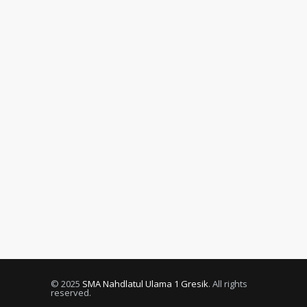
© 2025
SMA Nahdlatul Ulama 1 Gresik
. All rights
reserved.