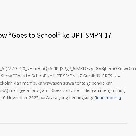
w “Goes to School” ke UPT SMPN 17
ta.to_AQMZGsQ0_7EtmHJhQxAClPJJXPg7_6iMKDEvgeGA8jhecxGKej
how “Goes to School” ke UPT SMPN 17 Gresik 🎒 GRESIK –
sekolah dan membuka wawasan siswa tentang pendidikan
USA) menggelar program “Goes to School” dengan mengunjungi
, 6 November 2025. 📅 Acara yang berlangsung
Read more