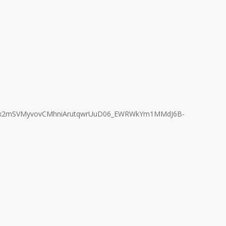
wO5xx2mSVMyvovCMhniArutqwrUuD06_EWRWkYm1MMdJ6B-