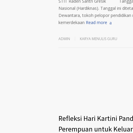
STIT Raden Santri Gresik Tanggal 2
Nasional (Hardiknas). Tanggal ini dit
Dewantara, tokoh pelopor pendidika
kemerdekaan
Read more
ADMIN
KARYA MENULIS GURU
Refleksi Hari Kartini P
Perempuan untuk Keluar