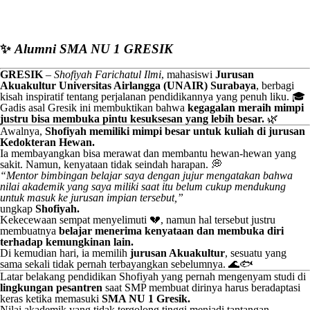
✨
Alumni SMA NU 1 GRESIK
GRESIK
–
Shofiyah Farichatul Ilmi
, mahasiswi
Jurusan
Akuakultur Universitas Airlangga (UNAIR) Surabaya
, berbagi
kisah inspiratif tentang perjalanan pendidikannya yang penuh liku. 🎓
Gadis asal Gresik ini membuktikan bahwa
kegagalan meraih mimpi
justru bisa membuka pintu kesuksesan yang lebih besar.
🌿
Awalnya,
Shofiyah memiliki mimpi besar untuk kuliah di jurusan
Kedokteran Hewan.
Ia membayangkan bisa merawat dan membantu hewan-hewan yang
sakit. Namun, kenyataan tidak seindah harapan. 💭
“Mentor bimbingan belajar saya dengan jujur mengatakan bahwa
nilai akademik yang saya miliki saat itu belum cukup mendukung
untuk masuk ke jurusan impian tersebut,”
ungkap
Shofiyah.
Kekecewaan sempat menyelimuti 💔, namun hal tersebut justru
membuatnya
belajar menerima kenyataan dan membuka diri
terhadap kemungkinan lain.
Di kemudian hari, ia memilih
jurusan Akuakultur
, sesuatu yang
sama sekali tidak pernah terbayangkan sebelumnya. 🌊🐟
Latar belakang pendidikan Shofiyah yang pernah mengenyam studi di
lingkungan pesantren
saat SMP membuat dirinya harus beradaptasi
keras ketika memasuki
SMA NU 1 Gresik.
Nilai akademik yang tidak tergolong tinggi menjadi tantangan