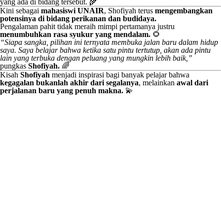
yang ada di bidang tersebut. 🌾
Kini sebagai
mahasiswi UNAIR
, Shofiyah terus
mengembangkan
potensinya di bidang perikanan dan budidaya.
Pengalaman pahit tidak meraih mimpi pertamanya justru
menumbuhkan rasa syukur yang mendalam.
🌻
“Siapa sangka, pilihan ini ternyata membuka jalan baru dalam hidup
saya. Saya belajar bahwa ketika satu pintu tertutup, akan ada pintu
lain yang terbuka dengan peluang yang mungkin lebih baik,”
pungkas
Shofiyah.
🌈
Kisah
Shofiyah
menjadi inspirasi bagi banyak pelajar bahwa
kegagalan bukanlah akhir dari segalanya
, melainkan
awal dari
perjalanan baru yang penuh makna.
💫