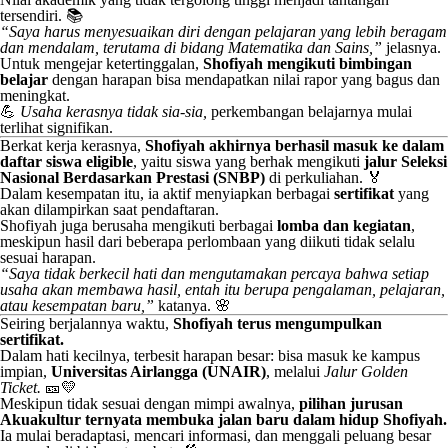
tersendiri. 📚
“Saya harus menyesuaikan diri dengan pelajaran yang lebih beragam
dan mendalam, terutama di bidang Matematika dan Sains,”
jelasnya.
Untuk mengejar ketertinggalan,
Shofiyah mengikuti bimbingan
belajar
dengan harapan bisa mendapatkan nilai rapor yang bagus dan
meningkat.
💪
Usaha kerasnya tidak sia-sia,
perkembangan belajarnya mulai
terlihat signifikan.
Berkat kerja kerasnya,
Shofiyah akhirnya berhasil masuk ke dalam
daftar siswa eligible
, yaitu siswa yang berhak mengikuti
jalur Seleksi
Nasional Berdasarkan Prestasi (SNBP)
di perkuliahan. 🏅
Dalam kesempatan itu, ia aktif menyiapkan berbagai
sertifikat
yang
akan dilampirkan saat pendaftaran.
Shofiyah juga berusaha mengikuti berbagai
lomba dan kegiatan
,
meskipun hasil dari beberapa perlombaan yang diikuti tidak selalu
sesuai harapan.
“Saya tidak berkecil hati dan mengutamakan percaya bahwa setiap
usaha akan membawa hasil, entah itu berupa pengalaman, pelajaran,
atau kesempatan baru,”
katanya. 🌸
Seiring berjalannya waktu,
Shofiyah terus mengumpulkan
sertifikat.
Dalam hati kecilnya, terbesit harapan besar: bisa masuk ke kampus
impian,
Universitas Airlangga (UNAIR)
, melalui
Jalur Golden
Ticket.
🎫💛
Meskipun tidak sesuai dengan mimpi awalnya,
pilihan jurusan
Akuakultur ternyata membuka jalan baru dalam hidup Shofiyah.
Ia mulai beradaptasi, mencari informasi, dan menggali peluang besar