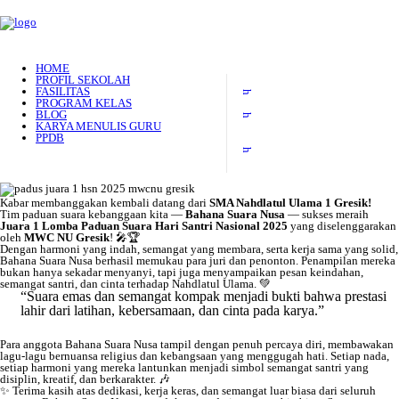
HOME
PROFIL SEKOLAH
FASILITAS
PROGRAM KELAS
BLOG
KARYA MENULIS GURU
PPDB
Kabar membanggakan kembali datang dari
SMA Nahdlatul Ulama 1 Gresik!
Tim paduan suara kebanggaan kita —
Bahana Suara Nusa
— sukses meraih
Juara 1 Lomba Paduan Suara Hari Santri Nasional 2025
yang diselenggarakan
oleh
MWC NU Gresik
! 🎤🏆
Dengan harmoni yang indah, semangat yang membara, serta kerja sama yang solid,
Bahana Suara Nusa berhasil memukau para juri dan penonton. Penampilan mereka
bukan hanya sekadar menyanyi, tapi juga menyampaikan pesan keindahan,
semangat santri, dan cinta terhadap Nahdlatul Ulama. 💚
“Suara emas dan semangat kompak menjadi bukti bahwa prestasi
lahir dari latihan, kebersamaan, dan cinta pada karya.”
Para anggota Bahana Suara Nusa tampil dengan penuh percaya diri, membawakan
lagu-lagu bernuansa religius dan kebangsaan yang menggugah hati. Setiap nada,
setiap harmoni yang mereka lantunkan menjadi simbol semangat santri yang
disiplin, kreatif, dan berkarakter. 🎶
✨ Terima kasih atas dedikasi, kerja keras, dan semangat luar biasa dari seluruh