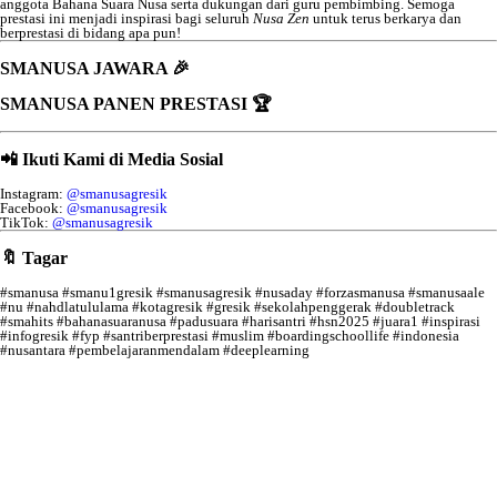
anggota Bahana Suara Nusa serta dukungan dari guru pembimbing. Semoga
prestasi ini menjadi inspirasi bagi seluruh
Nusa Zen
untuk terus berkarya dan
berprestasi di bidang apa pun!
SMANUSA JAWARA 🎉
SMANUSA PANEN PRESTASI 🏆
📲 Ikuti Kami di Media Sosial
Instagram:
@smanusagresik
Facebook:
@smanusagresik
TikTok:
@smanusagresik
🔖 Tagar
#smanusa #smanu1gresik #smanusagresik #nusaday #forzasmanusa #smanusaale
#nu #nahdlatululama #kotagresik #gresik #sekolahpenggerak #doubletrack
#smahits #bahanasuaranusa #padusuara #harisantri #hsn2025 #juara1 #inspirasi
#infogresik #fyp #santriberprestasi #muslim #boardingschoollife #indonesia
#nusantara #pembelajaranmendalam #deeplearning