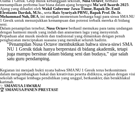
Ulama 1 Gresik. Grup musik kebanggaan sekolah,
Nusa Octave
, berhasil
menampilkan performa luar biasa dalam ajang bergengsi
Ma’arif Awards 2025
.
Ajang yang dihadiri oleh
Wakil Gubernur Jawa Timur, Bapak Dr. Emil
Elestianto Dardak, M.Sc.
, serta
Rais Syuriyah PBNU, Bapak Prof. Dr. Ir.
Mohammad Nuh, DEA
, ini menjadi momentum berharga bagi para siswa SMA NU
1 Gresik untuk menunjukkan kemampuan dan potensi terbaik mereka di bidang
seni.
Dalam penampilan tersebut,
Nusa Octave
berhasil memukau para tamu undangan
dengan harmoni musik yang indah dan aransemen lagu yang menyentuh.
Perpaduan alat musik modern dan tradisional yang dimainkan dengan penuh
penghayatan menciptakan suasana yang memikat seluruh hadirin.
“Penampilan Nusa Octave membuktikan bahwa siswa-siswi SMA
NU 1 Gresik tidak hanya berprestasi di bidang akademik, tetapi
juga mampu bersinar dalam bidang seni dan budaya,” ujar salah
satu guru pendamping.
Kegiatan ini menjadi bukti nyata bahwa SMA NU 1 Gresik terus berkomitmen
dalam mengembangkan bakat dan kreativitas peserta didiknya, sejalan dengan visi
sekolah sebagai lembaga pendidikan yang unggul, berkarakter, dan berakhlakul
karimah.
✨
SMANUSA JAWARA!
🏆
SMANUSA PANEN PRESTASI!