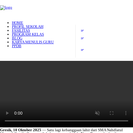
HOME
PROFIL SEKOLAH
FASILITAS
PROGRAM KELAS
BLOG
KARYA MENULIS GURU
PPDB
Gresik, 10 Oktober 2025
— Satu lagi kebanggaan lahir dari SMA Nahdlatul