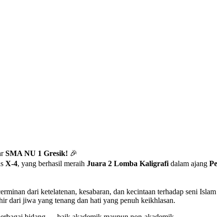
ar
SMA NU 1 Gresik!
🎉
as
X-4
, yang berhasil meraih
Juara 2 Lomba Kaligrafi
dalam ajang
Pe
cerminan dari ketelatenan, kesabaran, dan kecintaan terhadap seni Isla
ir dari jiwa yang tenang dan hati yang penuh keikhlasan.
i berbagai bidang — baik akademik maupun non-akademik.