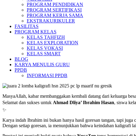
PROGRAM PENDIDIKAN
PROGRAM SERTIFIKASI
PROGRAM KERJA SAMA
EKSTRAKURIKULER
FASILITAS
PROGRAM KELAS
KELAS TAHFIZH
KELAS EXPLORATION
KELAS VOKASI
KELAS SMART
BLOG
KARYA MENULIS GURU
PPDB
INFORMASI PPDB
MasyaAllah, kabar membanggakan kembali datang dari keluarga bes
Selamat dan sukses untuk
Ahmad Dliya’ Ibrahim Hasan
, siswa kel
✨
Karya indah Ibrahim ini bukan hanya hasil goresan tangan, tapi juga 
Dengan setiap goresan, ia menunjukkan bahwa keindahan kaligrafi lah
Prestasi ini menjadi bukti nyata bahwa
NusaZen
terus berprestasi d