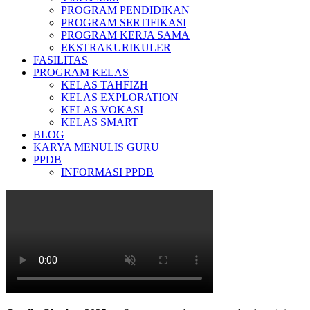
PROGRAM PENDIDIKAN
PROGRAM SERTIFIKASI
PROGRAM KERJA SAMA
EKSTRAKURIKULER
FASILITAS
PROGRAM KELAS
KELAS TAHFIZH
KELAS EXPLORATION
KELAS VOKASI
KELAS SMART
BLOG
KARYA MENULIS GURU
PPDB
INFORMASI PPDB