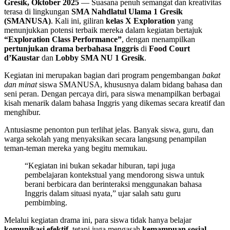
Gresik, Oktober 2025
— Suasana penuh semangat dan kreativitas
terasa di lingkungan
SMA Nahdlatul Ulama 1 Gresik
(SMANUSA)
. Kali ini, giliran
kelas X Exploration
yang
menunjukkan potensi terbaik mereka dalam kegiatan bertajuk
“Exploration Class Performance”
, dengan menampilkan
pertunjukan drama berbahasa Inggris
di
Food Court
d’Kaustar
dan
Lobby SMA NU 1 Gresik
.
Kegiatan ini merupakan bagian dari program pengembangan
bakat
dan minat
siswa SMANUSA, khususnya dalam bidang bahasa dan
seni peran. Dengan percaya diri, para siswa menampilkan berbagai
kisah menarik dalam bahasa Inggris yang dikemas secara kreatif dan
menghibur.
Antusiasme penonton pun terlihat jelas. Banyak siswa, guru, dan
warga sekolah yang menyaksikan secara langsung penampilan
teman-teman mereka yang begitu memukau.
“Kegiatan ini bukan sekadar hiburan, tapi juga
pembelajaran kontekstual yang mendorong siswa untuk
berani berbicara dan berinteraksi menggunakan bahasa
Inggris dalam situasi nyata,” ujar salah satu guru
pembimbing.
Melalui kegiatan drama ini, para siswa tidak hanya belajar
komunikasi efektif
, tetapi juga mengasah
kemampuan sosial,