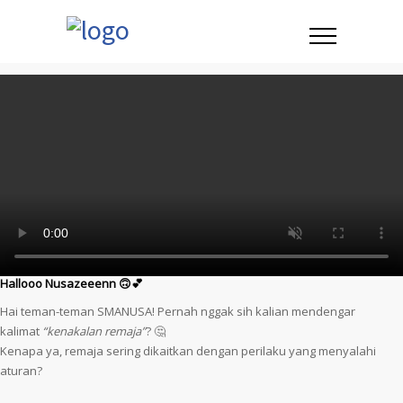
Hallooo Nusazeeenn 🙃💕
Hai teman-teman SMANUSA! Pernah nggak sih kalian mendengar
kalimat
“kenakalan remaja”
? 🤔
Kenapa ya, remaja sering dikaitkan dengan perilaku yang menyalahi
aturan?