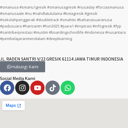
#smanusa #smanu1gresik #smanusagresik #nusaday #forzasmanusa
#smanusaale #nu #nahdlatululama #kotagresik #gresik
#sekolahpenggerak #doubletrack #smahits #bahanasuaranusa
#padusuara #harisantri #hsn2025 #juara1 #inspirasi #infogresik #fyp
#santriberprestasi #muslim #boardingschoollife #indonesia #nusantara
#pembelajaranmendalam #deeplearning
JL. RADEN SANTRI V/22 GRESIK 61114 JAWA TIMUR INDONESIA
Hubungi Kami
Sosial Media Kami