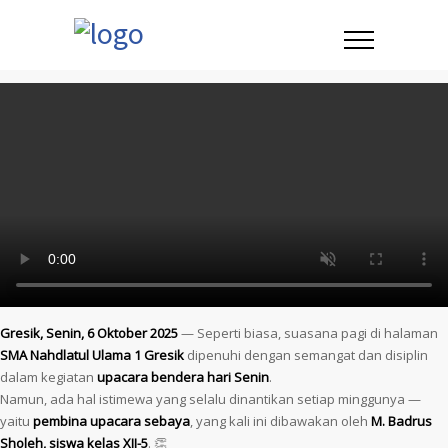
Gresik, Senin, 6 Oktober 2025
— Seperti biasa, suasana pagi di halaman
SMA Nahdlatul Ulama 1 Gresik
dipenuhi dengan semangat dan disiplin
dalam kegiatan
upacara bendera hari Senin
.
Namun, ada hal istimewa yang selalu dinantikan setiap minggunya —
yaitu
pembina upacara sebaya
, yang kali ini dibawakan oleh
M. Badrus
Sholeh, siswa kelas XII-5
. 👏