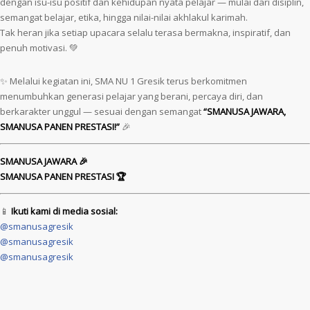
dengan isu-isu positif dan kehidupan nyata pelajar — mulai dari disiplin,
semangat belajar, etika, hingga nilai-nilai akhlakul karimah.
Tak heran jika setiap upacara selalu terasa bermakna, inspiratif, dan
penuh motivasi. 💚
✨ Melalui kegiatan ini, SMA NU 1 Gresik terus berkomitmen
menumbuhkan generasi pelajar yang berani, percaya diri, dan
berkarakter unggul — sesuai dengan semangat
“SMANUSA JAWARA,
SMANUSA PANEN PRESTASI!”
🎉
SMANUSA JAWARA 🎉
SMANUSA PANEN PRESTASI 🏆
📱
Ikuti kami di media sosial:
@smanusagresik
@smanusagresik
@smanusagresik