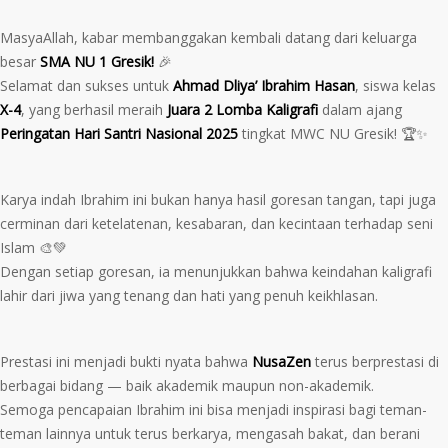
MasyaAllah, kabar membanggakan kembali datang dari keluarga
besar
SMA NU 1 Gresik!
🎉
Selamat dan sukses untuk
Ahmad Dliya’ Ibrahim Hasan
, siswa kelas
X-4
, yang berhasil meraih
Juara 2 Lomba Kaligrafi
dalam ajang
Peringatan Hari Santri Nasional 2025
tingkat MWC NU Gresik! 🏆✨
Karya indah Ibrahim ini bukan hanya hasil goresan tangan, tapi juga
cerminan dari ketelatenan, kesabaran, dan kecintaan terhadap seni
Islam 🎨💚
Dengan setiap goresan, ia menunjukkan bahwa keindahan kaligrafi
lahir dari jiwa yang tenang dan hati yang penuh keikhlasan.
Prestasi ini menjadi bukti nyata bahwa
NusaZen
terus berprestasi di
berbagai bidang — baik akademik maupun non-akademik.
Semoga pencapaian Ibrahim ini bisa menjadi inspirasi bagi teman-
teman lainnya untuk terus berkarya, mengasah bakat, dan berani