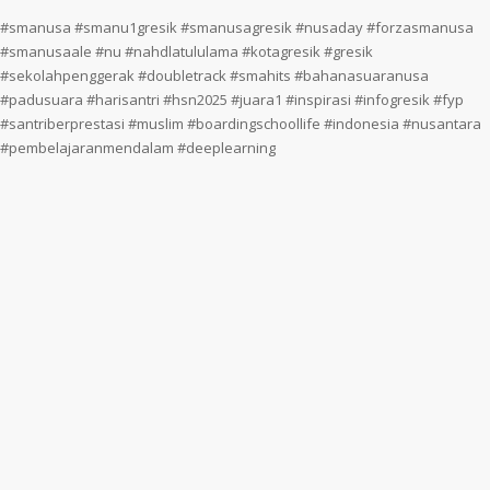
#smanusa #smanu1gresik #smanusagresik #nusaday #forzasmanusa
#smanusaale #nu #nahdlatululama #kotagresik #gresik
#sekolahpenggerak #doubletrack #smahits #bahanasuaranusa
#padusuara #harisantri #hsn2025 #juara1 #inspirasi #infogresik #fyp
#santriberprestasi #muslim #boardingschoollife #indonesia #nusantara
#pembelajaranmendalam #deeplearning