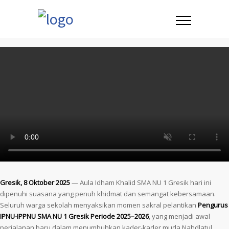
Gresik, 8 Oktober 2025
— Aula Idham Khalid SMA NU 1 Gresik hari ini
dipenuhi suasana yang penuh khidmat dan semangat kebersamaan.
Seluruh warga sekolah menyaksikan momen sakral pelantikan
Pengurus
IPNU-IPPNU SMA NU 1 Gresik Periode 2025–2026
, yang menjadi awal
perjalanan baru dalam menumbuhkan kader-kader muda Nahdlatul