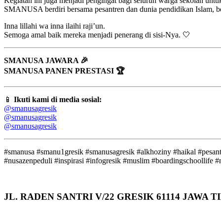
Kegiatan ini juga menjadi pengingat bagi seluruh warga sekolah unt
SMANUSA berdiri bersama pesantren dan dunia pendidikan Islam, berdo
Inna lillahi wa inna ilaihi raji’un.
Semoga amal baik mereka menjadi penerang di sisi-Nya. 🤍
SMANUSA JAWARA 🎉
SMANUSA PANEN PRESTASI 🏆
📱
Ikuti kami di media sosial:
@smanusagresik
@smanusagresik
@smanusagresik
#smanusa #smanu1gresik #smanusagresik #alkhoziny #haikal #pesantre
#nusazenpeduli #inspirasi #infogresik #muslim #boardingschoollife #
JL. RADEN SANTRI V/22 GRESIK 61114 JAWA 