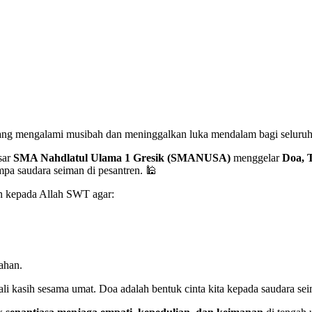
ang mengalami musibah dan meninggalkan luka mendalam bagi seluru
sar
SMA Nahdlatul Ulama 1 Gresik (SMANUSA)
menggelar
Doa, T
pa saudara seiman di pesantren. 🕌
n kepada Allah SWT agar:
ahan.
li kasih sesama umat. Doa adalah bentuk cinta kita kepada saudara se