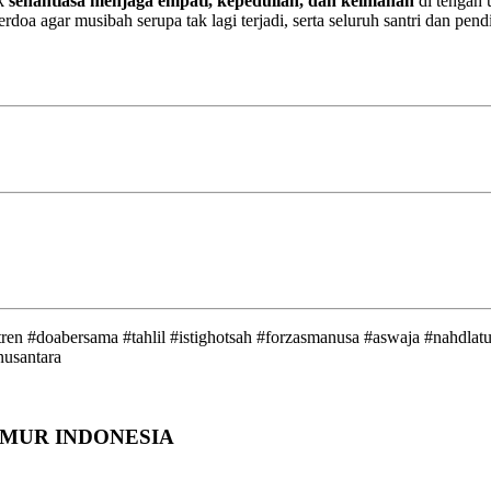
uk
senantiasa menjaga empati, kepedulian, dan keimanan
di tengah 
a agar musibah serupa tak lagi terjadi, serta seluruh santri dan pen
n #doabersama #tahlil #istighotsah #forzasmanusa #aswaja #nahdlatul
nusantara
TIMUR INDONESIA