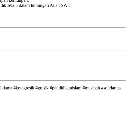
ujian kehidupan.
didik selalu dalam lindungan Allah SWT.
ulama #kotagresik #gresik #pendidikanislam #musibah #solidaritas