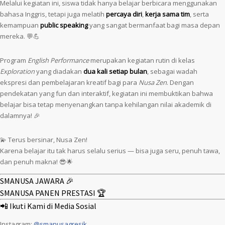
Melalui kegiatan ini, siswa tidak hanya belajar berbicara menggunakan
bahasa Inggris, tetapi juga melatih
percaya diri
,
kerja sama tim
, serta
kemampuan
public speaking
yang sangat bermanfaat bagi masa depan
mereka. 💬💪
Program
English Performance
merupakan kegiatan rutin di kelas
Exploration
yang diadakan
dua kali setiap bulan
, sebagai wadah
ekspresi dan pembelajaran kreatif bagi para
Nusa Zen
. Dengan
pendekatan yang fun dan interaktif, kegiatan ini membuktikan bahwa
belajar bisa tetap menyenangkan tanpa kehilangan nilai akademik di
dalamnya! 🎉
💫 Terus bersinar, Nusa Zen!
Karena belajar itu tak harus selalu serius — bisa juga seru, penuh tawa,
dan penuh makna! 😎🌟
SMANUSA JAWARA 🎉
SMANUSA PANEN PRESTASI 🏆
📲 Ikuti Kami di Media Sosial
Instagram:
@smanusagresik